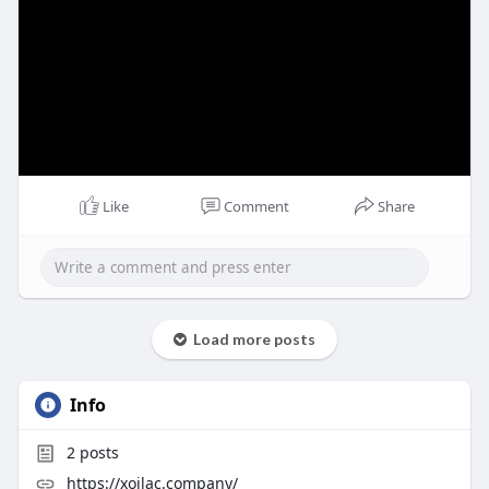
Like
Comment
Share
Load more posts
Info
2
posts
https://xoilac.company/