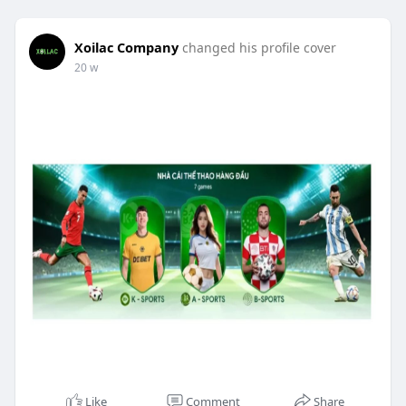
Xoilac Company
changed his profile cover
20 w
Like
Comment
Share