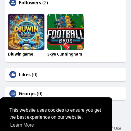
Followers
(2)
Diuwin game
Skye Cunningham
Likes
(0)
Groups
(0)
This website uses cookies to ensure you get
the best experience on our website.
© 2026 SENSUAL MARKET PLACE
Learn More
Home
About
Contact Us
Privacy Policy
Terms of Use