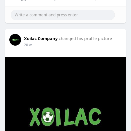
Xoilac Company
changed his profile picture
20 w