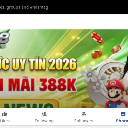
Photo
Likes
Following
Followers