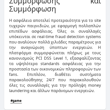
Συμμόρφωσης και
Συμμόρφωση
Η ασφάλεια αποτελεί προτεραιότητα για το site
τυχερών παιγνιδιών, με εφαρμογή πολλαπλών
επιπέδων ασφάλειας. Όλες οι συναλλαγές
υπόκεινται σε real-time fraud detection systems
που αναλύουν πολλά χιλιάδες παραμέτρους για
την αναγνώριση ύποπτων ενεργειών. Η
πλατφόρμα συμμορφώνεται πλήρως με τους
κανονισμούς PCI DSS Level 1, εξασφαλίζοντας
τα υψηλότερα standards ασφάλειας για την
προστασία των οικονομικών πληροφοριών των
fans. Επιπλέον, διαθέτει συστήματα
παρακολούθησης 24/7 που παρακολουθούν
όλες τις συναλλαγές για την πρόληψη money
laundering και άλλων παράνομων ενεργειών.
#game