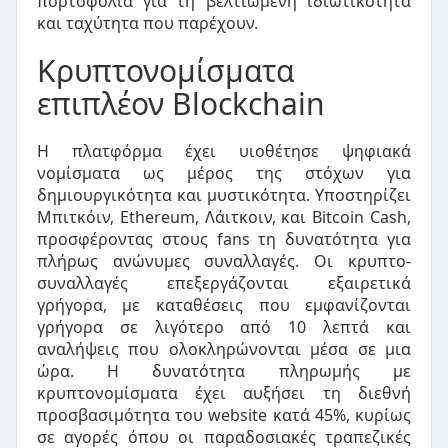
πορτοφόλια για τη βελτιωμένη ιδιωτικότητα
και ταχύτητα που παρέχουν.
Κρυπτονομίσµατα
επιπλέον Blockchain
Η πλατφόρμα έχει υιοθέτησε ψηφιακά
νομίσματα ως μέρος της στόχων για
δημιουργικότητα και μυστικότητα. Υποστηρίζει
Μπιτκόιν, Ethereum, Λάιτκοιν, και Bitcoin Cash,
προσφέροντας στους fans τη δυνατότητα για
πλήρως ανώνυμες συναλλαγές. Οι κρυπτο-
συναλλαγές επεξεργάζονται εξαιρετικά
γρήγορα, με καταθέσεις που εμφανίζονται
γρήγορα σε λιγότερο από 10 λεπτά και
αναλήψεις που ολοκληρώνονται μέσα σε μια
ώρα. Η δυνατότητα πληρωμής με
κρυπτονομίσματα έχει αυξήσει τη διεθνή
προσβασιμότητα του website κατά 45%, κυρίως
σε αγορές όπου οι παραδοσιακές τραπεζικές