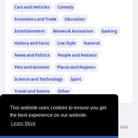
Cars and Vehicles
Comedy
Economics and Trade
Education
Entertainment
Movies & Animation
Gaming
History and Facts
Live Style
Natural
News and Politics
People and Nations
Pets and Animals
Places and Regions
Science and Technology
Sport
Travel and Events
Other
This website uses cookies to ensure you get
the best experience on our website.
© 2026 SENSUAL MARKET PLACE
Learn More
Home
About
Contact Us
Privacy Policy
Terms of Use
Request a Refund
Blog
Developers