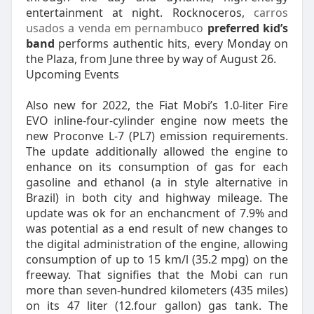
entertainment at night. Rocknoceros,
carros
usados a venda em pernambuco
preferred kid’s
band
performs authentic hits, every Monday on
the Plaza, from June three by way of August 26.
Upcoming Events
Also new for 2022, the Fiat Mobi’s 1.0-liter Fire
EVO inline-four-cylinder engine now meets the
new Proconve L-7 (PL7) emission requirements.
The update additionally allowed the engine to
enhance on its consumption of gas for each
gasoline and ethanol (a in style alternative in
Brazil) in both city and highway mileage. The
update was ok for an enchancment of 7.9% and
was potential as a end result of new changes to
the digital administration of the engine, allowing
consumption of up to 15 km/l (35.2 mpg) on the
freeway. That signifies that the Mobi can run
more than seven-hundred kilometers (435 miles)
on its 47 liter (12.four gallon) gas tank. The