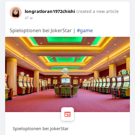
longratloran1972chishi
created a new article
47 w
Spieloptionen bei JokerStar |
#game
Spieloptionen bei JokerStar