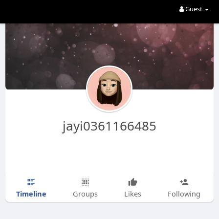
Guest
jayi0361166485
Timeline
Groups
Likes
Following