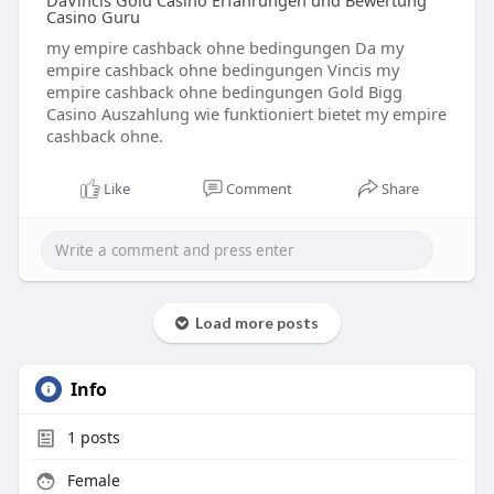
DaVincis Gold Casino Erfahrungen und Bewertung
Casino Guru
my empire cashback ohne bedingungen Da my
empire cashback ohne bedingungen Vincis my
empire cashback ohne bedingungen Gold Bigg
Casino Auszahlung wie funktioniert bietet my empire
cashback ohne.
Like
Comment
Share
Load more posts
Info
1
posts
Female