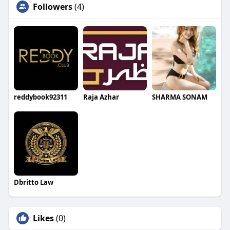
Followers
(4)
reddybook92311
Raja Azhar
SHARMA SONAM
Dbritto Law
Likes
(0)