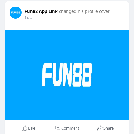
Fun88 App Link
changed his profile cover
14 w
Like
Comment
Share