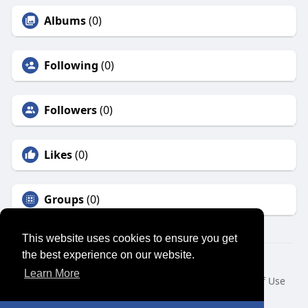
Albums
(0)
Following
(0)
Followers
(0)
Likes
(0)
Groups
(0)
This website uses cookies to ensure you get
the best experience on our website.
© 2026 SENSUAL MARKET PLACE
Learn More
Home
About
Contact Us
Privacy Policy
Terms of Use
Request a Refund
Blog
Developers