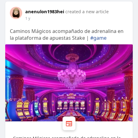
anenulon1983hei
created a new article
1 y
Caminos Mágicos acompañado de adrenalina en
la plataforma de apuestas Stake |
#game