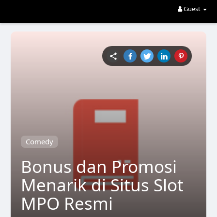
Guest
Comedy
Bonus dan Promosi
Menarik di Situs Slot
MPO Resmi