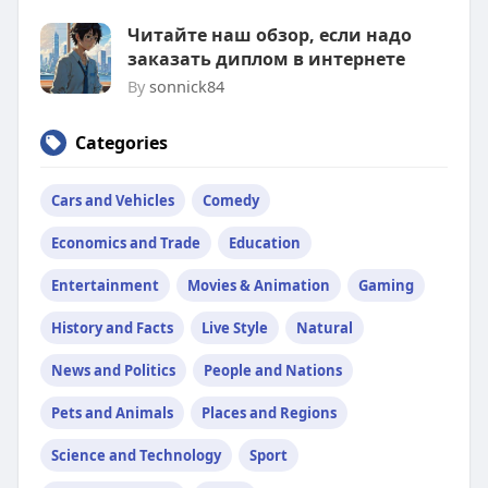
Читайте наш обзор, если надо
заказать диплом в интернете
By
sonnick84
Categories
Cars and Vehicles
Comedy
Economics and Trade
Education
Entertainment
Movies & Animation
Gaming
History and Facts
Live Style
Natural
News and Politics
People and Nations
Pets and Animals
Places and Regions
Science and Technology
Sport