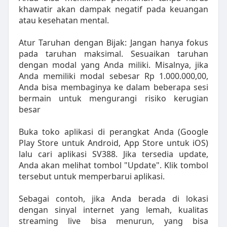
khawatir akan dampak negatif pada keuangan
atau kesehatan mental.
Atur Taruhan dengan Bijak: Jangan hanya fokus
pada taruhan maksimal. Sesuaikan taruhan
dengan modal yang Anda miliki. Misalnya, jika
Anda memiliki modal sebesar Rp 1.000.000,00,
Anda bisa membaginya ke dalam beberapa sesi
bermain untuk mengurangi risiko kerugian
besar
Buka toko aplikasi di perangkat Anda (Google
Play Store untuk Android, App Store untuk iOS)
lalu cari aplikasi SV388. Jika tersedia update,
Anda akan melihat tombol "Update". Klik tombol
tersebut untuk memperbarui aplikasi.
Sebagai contoh, jika Anda berada di lokasi
dengan sinyal internet yang lemah, kualitas
streaming live bisa menurun, yang bisa