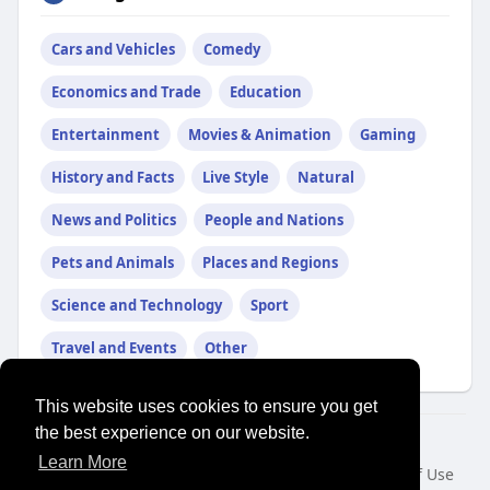
Cars and Vehicles
Comedy
Economics and Trade
Education
Entertainment
Movies & Animation
Gaming
History and Facts
Live Style
Natural
News and Politics
People and Nations
Pets and Animals
Places and Regions
Science and Technology
Sport
Travel and Events
Other
This website uses cookies to ensure you get
the best experience on our website.
© 2026 SENSUAL MARKET PLACE
Learn More
Home
About
Contact Us
Privacy Policy
Terms of Use