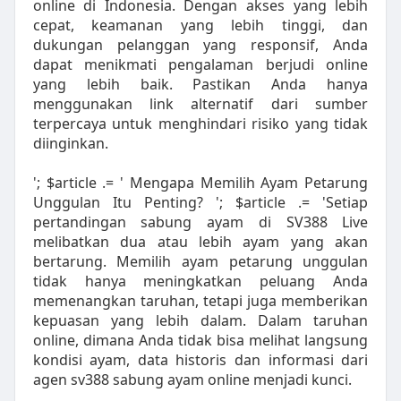
online di Indonesia. Dengan akses yang lebih
cepat, keamanan yang lebih tinggi, dan
dukungan pelanggan yang responsif, Anda
dapat menikmati pengalaman berjudi online
yang lebih baik. Pastikan Anda hanya
menggunakan link alternatif dari sumber
terpercaya untuk menghindari risiko yang tidak
diinginkan.
'; $article .= ' Mengapa Memilih Ayam Petarung
Unggulan Itu Penting? '; $article .= 'Setiap
pertandingan sabung ayam di SV388 Live
melibatkan dua atau lebih ayam yang akan
bertarung. Memilih ayam petarung unggulan
tidak hanya meningkatkan peluang Anda
memenangkan taruhan, tetapi juga memberikan
kepuasan yang lebih dalam. Dalam taruhan
online, dimana Anda tidak bisa melihat langsung
kondisi ayam, data historis dan informasi dari
agen sv388 sabung ayam online menjadi kunci.