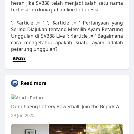
heran jika SV388 telah menjadi salah satu nama
terbesar di dunia judi online Indonesia.
'; $article .= ' '; $article .= ' Pertanyaan yang
Sering Diajukan tentang Memilih Ayam Petarung
Unggulan di SV388 Live '; $article .= ' Bagaimana
cara mengetahui apakah suatu ayam adalah
petarung unggulan?
#sv388
Read more
Donghaeng Lottery Powerball: Join the Bepick Analysis Community for Enhanced Winning Strategies
29 Jun 2025