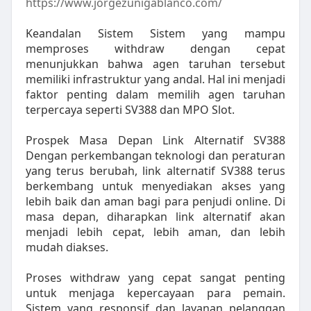
https://www.jorgezunigablanco.com/
Keandalan Sistem Sistem yang mampu
memproses withdraw dengan cepat
menunjukkan bahwa agen taruhan tersebut
memiliki infrastruktur yang andal. Hal ini menjadi
faktor penting dalam memilih agen taruhan
terpercaya seperti SV388 dan MPO Slot.
Prospek Masa Depan Link Alternatif SV388
Dengan perkembangan teknologi dan peraturan
yang terus berubah, link alternatif SV388 terus
berkembang untuk menyediakan akses yang
lebih baik dan aman bagi para penjudi online. Di
masa depan, diharapkan link alternatif akan
menjadi lebih cepat, lebih aman, dan lebih
mudah diakses.
Proses withdraw yang cepat sangat penting
untuk menjaga kepercayaan para pemain.
Sistem yang responsif dan layanan pelanggan