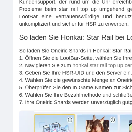
Kundensupport, der rund um die Uhr erreichba
Probleme beim star rail top up umgehend gel
LootBar eine vertrauenswürdige und benutz
unkompliziert und sicher für HSR zu erwerben.
So laden Sie Honkai: Star Rail bei L
So laden Sie Oneiric Shards in Honkai: Star Rai
1. Öffnen Sie die LootBar-Seite, wählen Sie Ih
2. Navigieren Sie zum
honkai star rail top up ce
3. Geben Sie Ihre HSR-UID und den Server ein,
4. Wählen Sie die gewünschte Menge an Oneiric
5. Überprüfen Sie den In-Game-Namen zur Sich
6. Wählen Sie Ihre Bezahlmethode und schließe
7. Ihre Oneiric Shards werden unverzüglich gut