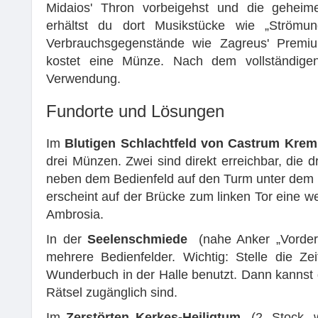
Midaios' Thron vorbeigehst und die geheim
erhältst du dort Musikstücke wie „Strömu
Verbrauchsgegenstände wie Zagreus' Premi
kostet eine Münze. Nach dem vollständige
Verwendung.
Fundorte und Lösungen
Im
Blutigen Schlachtfeld von Castrum Kre
drei Münzen. Zwei sind direkt erreichbar, die dr
neben dem Bedienfeld auf den Turm unter dem r
erscheint auf der Brücke zum linken Tor eine w
Ambrosia.
In der
Seelenschmiede
(nahe Anker „Vorder
mehrere Bedienfelder. Wichtig: Stelle die Z
Wunderbuch in der Halle benutzt. Dann kannst 
Rätsel zugänglich sind.
Im
Zerstörten Kerkes-Heiligtum
(2. Stock, 