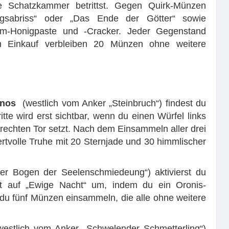
e Schatzkammer betrittst. Gegen Quirk-Münzen
ngsabriss“ oder „Das Ende der Götter“ sowie
um-Honigpaste und -Cracker. Jeder Gegenstand
n Einkauf verbleiben 20 Münzen ohne weitere
mnos
(westlich vom Anker „Steinbruch“) findest du
itte wird erst sichtbar, wenn du einen Würfel links
echten Tor setzt. Nach dem Einsammeln aller drei
ertvolle Truhe mit 20 Sternjade und 30 himmlischer
er Bogen der Seelenschmiedeung“) aktivierst du
eit auf „Ewige Nacht“ um, indem du ein Oronis-
du fünf Münzen einsammeln, die alle ohne weitere
westlich vom Anker „Schwelender Schmetterling“)