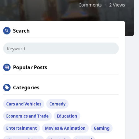
Comments
·
2 Views
Search
Popular Posts
Categories
Cars and Vehicles
Comedy
Economics and Trade
Education
Entertainment
Movies & Animation
Gaming