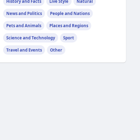
History and Facts
Live Style
Natural
News and Politics
People and Nations
Pets and Animals
Places and Regions
Science and Technology
Sport
Travel and Events
Other