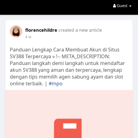
Guest
florencehildre
created a new article
4 w
Panduan Lengkap Cara Membuat Akun di Situs
SV388 Terpercaya » !-- META_DESCRIPTION:
Panduan langkah demi langkah untuk mendaftar
akun SV388 yang aman dan terpercaya, lengkap
dengan tips memilih agen sabung ayam dan slot
online terbaik. |
#mpo