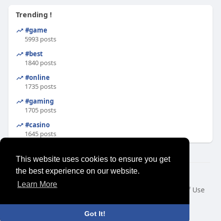
Trending !
#game
5993 posts
#best
1840 posts
#online
1735 posts
#gaming
1705 posts
#casino
1645 posts
This website uses cookies to ensure you get
the best experience on our website.
© 2026 SENSUAL MARKET PLACE
Learn More
Home
About
Contact Us
Privacy Policy
Terms of Use
Request a Refund
Blog
Developers
Language
Got It!